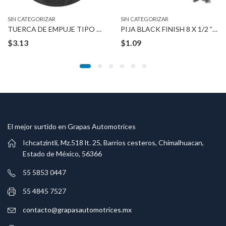
SIN CATEGORIZAR
SIN CATEGORIZAR
TUERCA DE EMPUJE TIPO ROSCADO 12-1.75 MM
PIJA BLACK FINISH 8 X 1/2 ” #6
$
3.13
$
1.09
El mejor surtido en Grapas Automotrices
Ichcatzintli, Mz.518 lt. 25, Barrios cesteros, Chimalhuacan,
Estado de México, 56366
55 5853 0447
55 4845 7527
contacto@grapasautomotrices.mx