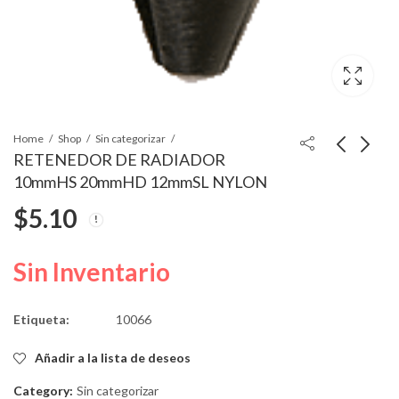
Home
Shop
Sin categorizar
RETENEDOR DE RADIADOR
10mmHS 20mmHD 12mmSL NYLON
CLIP T-PUSH 20mmFD
GRAPA TIPO PUSH-
$
5.10
17mmSL 7mmInto
TOR 15.5mmHD
22.8mmSL 6.3mmInto
$
4.64
$
3.90
Sin Inventario
Etiqueta:
10066
Añadir a la lista de deseos
Category:
Sin categorizar