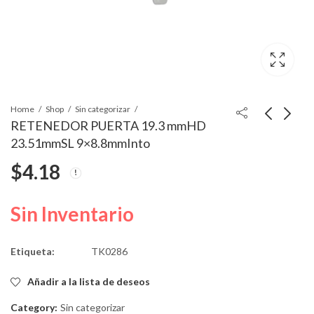
Home
Shop
Sin categorizar
RETENEDOR PUERTA 19.3 mmHD
23.51mmSL 9×8.8mmInto
BASE DE ELEVADOR
CLIP DE VARILLA
$
4.18
IZQUIERDA 106-1993
NYLON NEGRO
2002
$
55.68
$
7.80
Sin Inventario
Etiqueta:
TK0286
Añadir a la lista de deseos
Category:
Sin categorizar