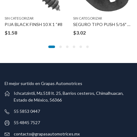
SIN CATEGORIZAR
SIN CATEGORIZAR
PIJA BLACK FINSH 10 X 1 “#8
SEGURO TIPO PUSH 5/16″ SCREW SIZE 5/8″ OUTSIDE
$
1.58
$
3.02
El mejor surtido en Grapas Automotrices
Ichcatzintli, Mz.518 lt. 25, Barrios cesteros, Chimalhuacan,
Estado de México, 56366
55 5853 0447
55 4845 7527
contacto@grapasautomotrices.mx