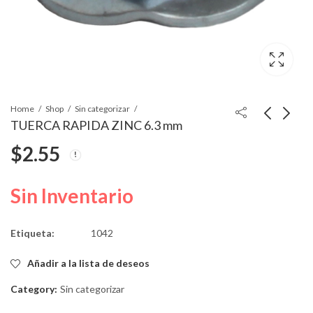
Home
Shop
Sin categorizar
TUERCA RAPIDA ZINC 6.3 mm
$
2.55
TUERCA RAPIDA 5
TUERCA G.M
mm
#11502507 ZINC 8
MM STUD
$
2.67
$
5.57
Sin Inventario
Etiqueta:
1042
Añadir a la lista de deseos
Category:
Sin categorizar