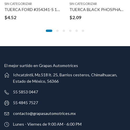
SIN CATEGORIZAR
SIN CATEGORIZAR
TUERCA FORD #354341-S 1/4″ STUD
TUERCA BLACK PHOSPHATE 3/16″ 3/8″X5/8″
$
4.52
$
2.09
El mejor surtido en Grapas Automotrices
Ichcatzintli, Mz.518 lt. 25, Barrios cesteros, Chimalhuacan,
Estado de México, 56366
55 5853 0447
55 4845 7527
contacto@grapasautomotrices.mx
Lunes - Viernes de 9:00 AM - 6:00 PM