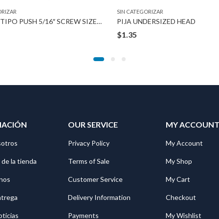
ORIZAR
SIN CATEGORIZAR
SEGURO TIPO PUSH 5/16″ SCREW SIZE 5/8″ OUTSIDE
PIJA UNDERSIZED HEAD
$
1.35
MACIÓN
OUR SERVICE
MY ACCOUN
sotros
Privacy Policy
My Account
 de la tienda
Terms of Sale
My Shop
nos
Customer Service
My Cart
ntrega
Delivery Information
Checkout
oticias
Payments
My Wishlist