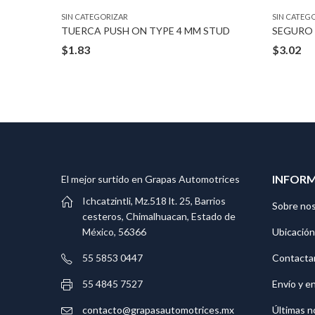
SIN CATEGORIZAR
SIN CATEG
TUERCA PUSH ON TYPE BLACK 1/2″ BOLT
TUERCA PUSH ON TYPE 4 MM STUD
$
1.83
$
3.02
INFOR
El mejor surtido en Grapas Automotrices
Ichcatzintli, Mz.518 lt. 25, Barrios
Sobre no
cesteros, Chimalhuacan, Estado de
Ubicación
México, 56366
Contacta
55 5853 0447
Envío y e
55 4845 7527
Últimas n
contacto@grapasautomotrices.mx