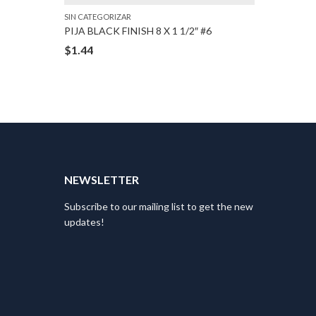
SIN CATEGORIZAR
SIN CATEG
PIJA BLACK FINISH 8 X 1 1/2″ #6
SEGURO 
$
1.44
$
2.09
T
NEWSLETTER
Subscribe to our mailing list to get the new
updates!