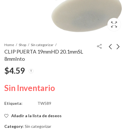
Home
Shop
Sin categorizar
CLIP PUERTA 19mmHD 20.1mmSL
8mmInto
SEGURO 5mmSS
CLIP 17mmHD
$
4.59
30mmOD
17.7mmSL 8.7mmInto
$
5.57
$
4.18
Sin Inventario
Etiqueta:
TW589
Añadir a la lista de deseos
Category:
Sin categorizar