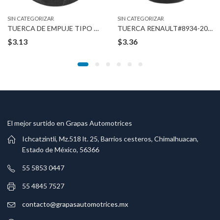
SIN CATEGORIZAR
SIN CATEGORIZAR
TUERCA DE EMPUJE TIPO ROSCADO 12-1.75 MM
TUERCA RENAULT#8934-201-767 3/16″ STUD
$
3.13
$
3.36
El mejor surtido en Grapas Automotrices
Ichcatzintli, Mz.518 lt. 25, Barrios cesteros, Chimalhuacan,
Estado de México, 56366
55 5853 0447
55 4845 7527
contacto@grapasautomotrices.mx