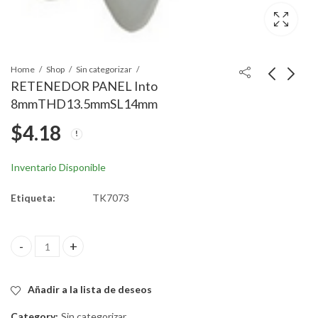
Home
Shop
Sin categorizar
RETENEDOR PANEL Into
8mmTHD13.5mmSL14mm
CLIP NYLON NEGRO
CLIP DE CHAPA DE
$
4.18
13mm
PUERTA
6mmIntoNYLON
$
4.45
$
6.12
Inventario Disponible
Etiqueta:
TK7073
RETENEDOR PANEL Into 8mmTHD13.5mmSL14mm quantity
Añadir a la lista de deseos
Category:
Sin categorizar