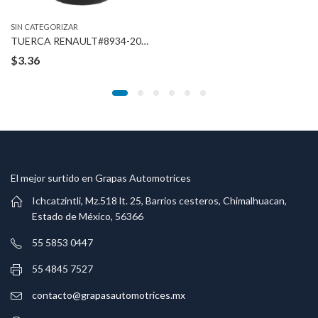
SIN CATEGORIZAR
TUERCA RENAULT#8934-201-767 3/16″ STUD
$
3.36
El mejor surtido en Grapas Automotrices
Ichcatzintli, Mz.518 lt. 25, Barrios cesteros, Chimalhuacan,
Estado de México, 56366
55 5853 0447
55 4845 7527
contacto@grapasautomotrices.mx