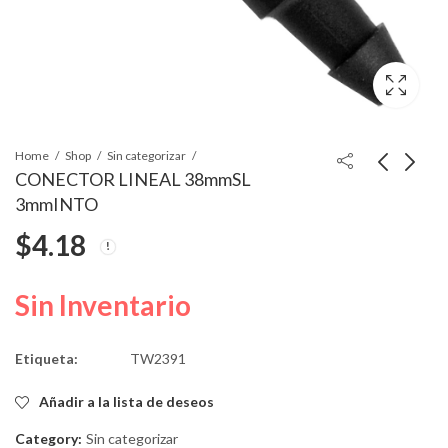
Home
Shop
Sin categorizar
CONECTOR LINEAL 38mmSL
3mmINTO
JUNTA DE COBRE
CLIP DE RETENCION
$
4.18
PARA ACEITE
2.4 x 21.2 HD
25.7mmDE 18.5mmDI
5.8mmInto
$
10.16
$
3.62
Sin Inventario
Etiqueta:
TW2391
Añadir a la lista de deseos
Category:
Sin categorizar