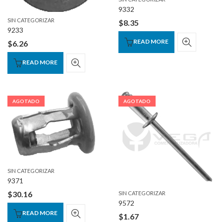
9332
SIN CATEGORIZAR
$
8.35
9233
READ MORE
$
6.26
READ MORE
AGOTADO
AGOTADO
SIN CATEGORIZAR
9371
$
30.16
SIN CATEGORIZAR
9572
READ MORE
$
1.67