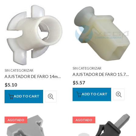
SIN CATEGORIZAR
SIN CATEGORIZAR
AJUSTADOR DE FARO 15.7mmSL14mmHD10.7mmInto
AJUSTADOR DE FARO 14mmX18.5mmHS 15MMov 10mmInto
$
5.57
$
5.10
ADD TO CART
ADD TO CART
AGOTADO
AGOTADO