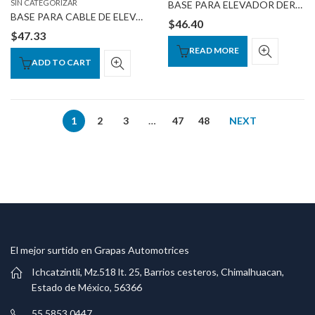
SIN CATEGORIZAR
BASE PARA ELEVADOR DER-IZQ
BASE PARA CABLE DE ELEVADOR IZQ
$
46.40
$
47.33
READ MORE
ADD TO CART
1
2
3
…
47
48
NEXT
El mejor surtido en Grapas Automotrices
Ichcatzintli, Mz.518 lt. 25, Barrios cesteros, Chimalhuacan,
Estado de México, 56366
55 5853 0447