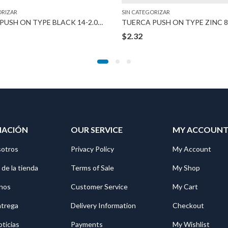
ORIZAR
SIN CATEGORIZAR
TUERCA PUSH ON TYPE BLACK 14-2.00 MM
$
2.32
MACIÓN
OUR SERVICE
MY ACCOUN
sotros
Privacy Policy
My Account
 de la tienda
Terms of Sale
My Shop
nos
Customer Service
My Cart
ntrega
Delivery Information
Checkout
oticias
Payments
My Wishlist