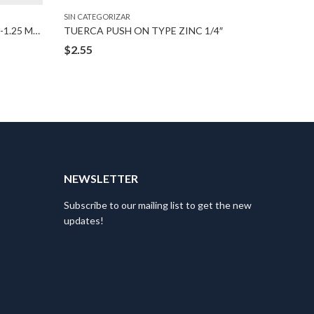
SIN CATEGORIZAR
SIN CATEG
TUERCA PUSH ON TYPE ZINC 8-1.25 MM BOLT
TUERCA PUSH ON TYPE ZINC 1/4″
TUERCA 
$
2.55
$
3.25
T
NEWSLETTER
Subscribe to our mailing list to get the new
updates!