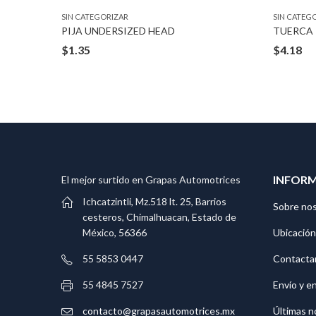
SIN CATEGORIZAR
SIN CATEG
TUERCA BLACK PHOSPHATE 3/16″ 3/8″X5/8″
PIJA UNDERSIZED HEAD
$
1.35
$
4.18
INFOR
El mejor surtido en Grapas Automotrices
Ichcatzintli, Mz.518 lt. 25, Barrios
Sobre no
cesteros, Chimalhuacan, Estado de
Ubicación
México, 56366
Contacta
55 5853 0447
Envío y e
55 4845 7527
Últimas n
contacto@grapasautomotrices.mx