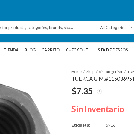
TIENDA
BLOG
CARRITO
CHECKOUT
LISTA DE DESEOS
Home
Shop
Sin categorizar
TUERCA G.M.#11503695 
$
7.35
Sin Inventario
Etiqueta:
5916