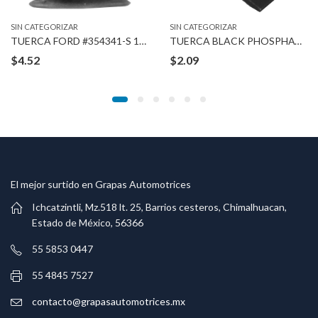
SIN CATEGORIZAR
SIN CATEGORIZAR
TUERCA FORD #354341-S 1/4″ STUD
TUERCA BLACK PHOSPHATE 3/16″ 3/8″X5/8″
$
4.52
$
2.09
El mejor surtido en Grapas Automotrices
Ichcatzintli, Mz.518 lt. 25, Barrios cesteros, Chimalhuacan,
Estado de México, 56366
55 5853 0447
55 4845 7527
contacto@grapasautomotrices.mx