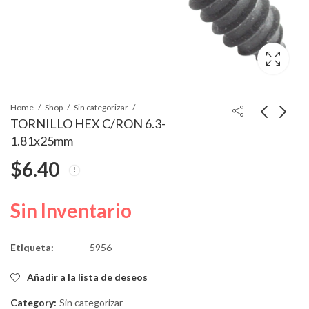
Home
Shop
Sin categorizar
TORNILLO HEX C/RON 6.3-
1.81x25mm
PIJA OVAL 4.2-
TORNILLO HEX
$
6.40
1.41x20mm
C/RON 6.3-
1.81x20mm
$
3.62
$
4.99
Sin Inventario
Etiqueta:
5956
Añadir a la lista de deseos
Category:
Sin categorizar