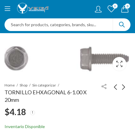
0
0
Home
Shop
Sin categorizar
TORNILLO EHXAGONAL 6-1.00 X
20mm
TORNILLO HEX RON-
CLIP DE MOLDURA
$
4.18
INTEGRADA 6-1.00 X
15mmSL
25 mm
14.40mmHD9mmInto
$
6.38
$
6.96
Inventario Disponible