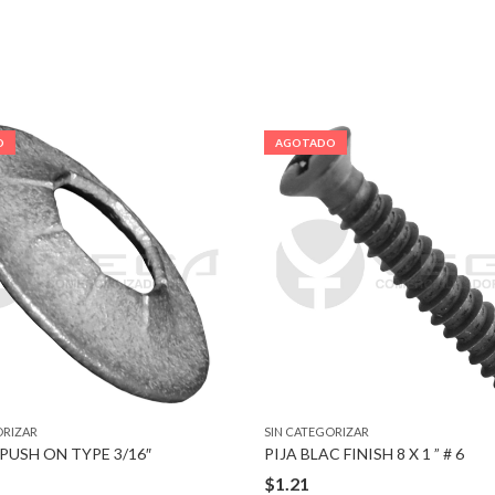
O
AGOTADO
ORIZAR
SIN CATEGORIZAR
PUSH ON TYPE 3/16″
PIJA BLAC FINISH 8 X 1 ” # 6
$
1.21