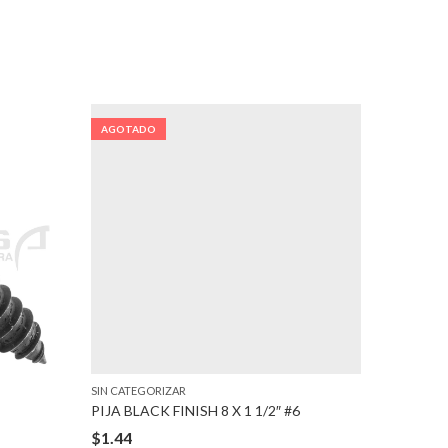
AGOTADO
AGOTA
SIN CATEGORIZAR
SIN CATEG
PIJA BLACK FINISH 8 X 1 1/2″ #6
PIJA BLA
$
1.44
$
1.09