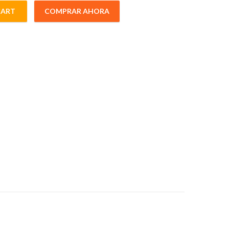
CART
COMPRAR AHORA
8mmHD quantity