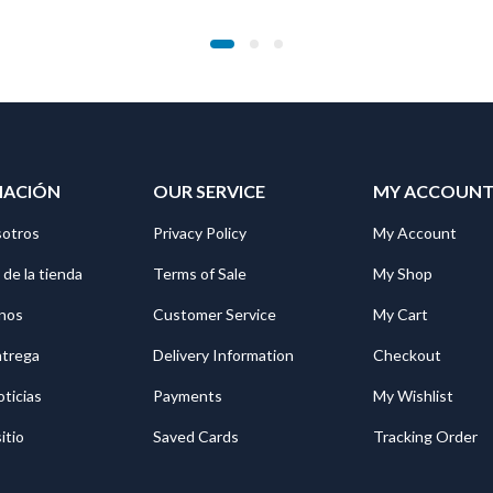
MACIÓN
OUR SERVICE
MY ACCOUN
sotros
Privacy Policy
My Account
 de la tienda
Terms of Sale
My Shop
nos
Customer Service
My Cart
ntrega
Delivery Information
Checkout
oticias
Payments
My Wishlist
itio
Saved Cards
Tracking Order