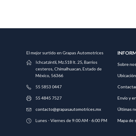
INFOR
El mejor surtido en Grapas Automotrices
Ichcatzintli, Mz.518 lt. 25, Barrios
Sobre no
cesteros, Chimalhuacan, Estado de
Ubicación
México, 56366
Contacta
55 5853 0447
Envío y e
55 4845 7527
Últimas n
contacto@grapasautomotrices.mx
Mapa de s
Lunes - Viernes de 9:00 AM - 6:00 PM