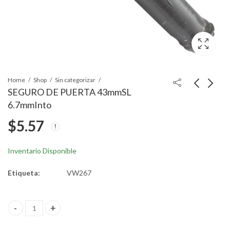
Home
Shop
Sin categorizar
SEGURO DE PUERTA 43mmSL
6.7mmInto
SEGURO DE PUERTA
RETENEDOR
$
5.57
38.7mmSLx6.6mmInto
18.3mmHD 18.6mmSL
9mminto
$
4.64
$
4.64
Inventario Disponible
Etiqueta:
VW267
SEGURO DE PUERTA 43mmSL 6.7mmInto quantity