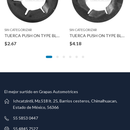
SIN CATEGORIZAR
SIN CATEGORIZAR
TUERCA PUSH ON TYPE BLACK 1/2″ BOLT
TUERCA PUSH ON TYPE BLACK 14-2.00 MM
$
2.67
$
4.18
El mejor surtido en Grapas Automotrices
Ichcatzintli, Mz.518 lt. 25, Barrios cesteros, Chimalhuacan,
Estado de México, 56366
55 5853 0447
55 4845 7527