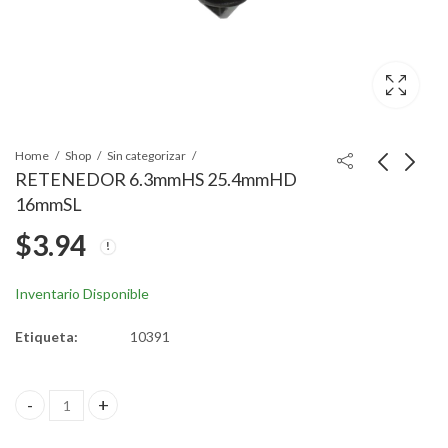
Home
Shop
Sin categorizar
RETENEDOR 6.3mmHS 25.4mmHD
16mmSL
CLIP DE PUERTA
CLIP DE VARILLA 5-
$
3.94
6.4mmHS 14mmSL
16¨NYLON CHRY
17.4mmHD
J4007456
$
3.83
$
35.61
Inventario Disponible
Etiqueta:
10391
RETENEDOR 6.3mmHS 25.4mmHD 16mmSL quantity