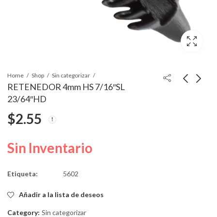
Home
Shop
Sin categorizar
RETENEDOR 4mm HS 7/16″SL
23/64″HD
CLIP DE INSERTO
GRAPA
$
2.55
NYLON No.8 4.2mm
G.M.#10169777
BLACK 3/16" 4.5 MM
$
3.02
$
3.02
Sin Inventario
Etiqueta:
5602
Añadir a la lista de deseos
Category:
Sin categorizar