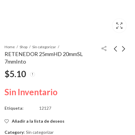
Home
Shop
Sin categorizar
RETENEDOR 25mmHD 20mmSL
7mmInto
CLIP DE MOLDURA
REMACHE NYLON 17-
$
5.10
NYLON NEGRO MINI
16¨6.74mm G.M.
$
6.50
$
4.99
Sin Inventario
Etiqueta:
12127
Añadir a la lista de deseos
Category:
Sin categorizar