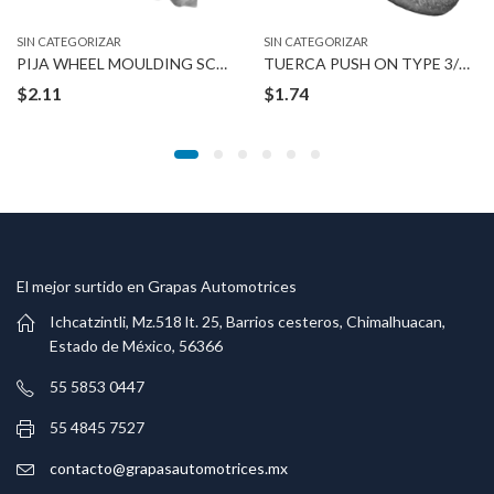
SIN CATEGORIZAR
SIN CATEGORIZAR
PIJA WHEEL MOULDING SCREWS
TUERCA PUSH ON TYPE 3/16″
$
2.11
$
1.74
El mejor surtido en Grapas Automotrices
Ichcatzintli, Mz.518 lt. 25, Barrios cesteros, Chimalhuacan,
Estado de México, 56366
55 5853 0447
55 4845 7527
contacto@grapasautomotrices.mx