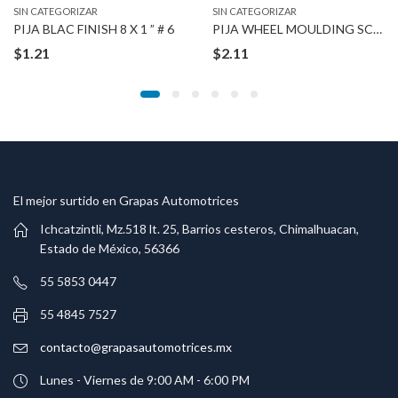
SIN CATEGORIZAR
SIN CATEGORIZAR
PIJA BLAC FINISH 8 X 1 ” # 6
PIJA WHEEL MOULDING SCREWS
$
1.21
$
2.11
El mejor surtido en Grapas Automotrices
Ichcatzintli, Mz.518 lt. 25, Barrios cesteros, Chimalhuacan,
Estado de México, 56366
55 5853 0447
55 4845 7527
contacto@grapasautomotrices.mx
Lunes - Viernes de 9:00 AM - 6:00 PM