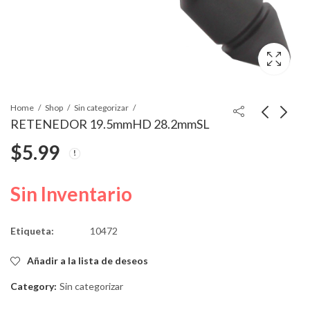
Home
Shop
Sin categorizar
RETENEDOR 19.5mmHD 28.2mmSL
$
5.99
GRAPA PARA
TUERCA 9mmHS
PUERTA 19.5mmHD
$
10.44
30.4mmSL
$
6.40
Sin Inventario
Etiqueta:
10472
Añadir a la lista de deseos
Category:
Sin categorizar