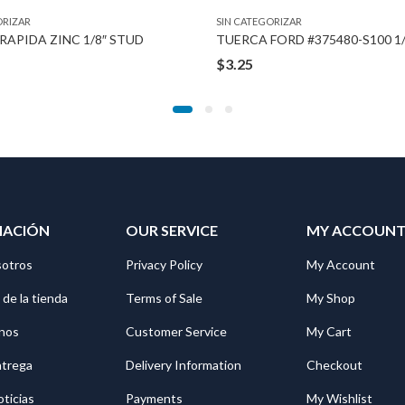
ORIZAR
SIN CATEGORIZAR
RAPIDA ZINC 1/8″ STUD
TUERCA FORD #375480-S100 1
$
3.25
MACIÓN
OUR SERVICE
MY ACCOUN
sotros
Privacy Policy
My Account
 de la tienda
Terms of Sale
My Shop
nos
Customer Service
My Cart
ntrega
Delivery Information
Checkout
oticias
Payments
My Wishlist