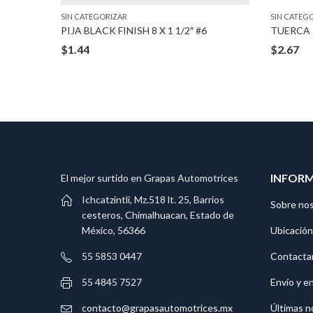
SIN CATEGORIZAR
SIN CATEG
STUD
PIJA BLACK FINISH 8 X 1 1/2″ #6
TUERCA 
$
1.44
$
2.67
INFOR
El mejor surtido en Grapas Automotrices
Ichcatzintli, Mz.518 lt. 25, Barrios
Sobre no
cesteros, Chimalhuacan, Estado de
Ubicación
México, 56366
Contacta
55 5853 0447
Envío y e
55 4845 7527
Últimas n
contacto@grapasautomotrices.mx