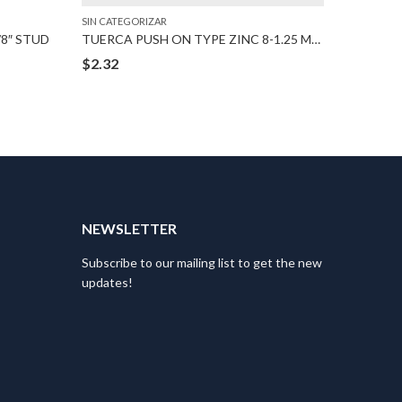
SIN CATEGORIZAR
SIN CATEG
/8″ STUD
TUERCA PUSH ON TYPE ZINC 8-1.25 MM BOLT
$
2.32
$
2.67
T
NEWSLETTER
Subscribe to our mailing list to get the new
updates!