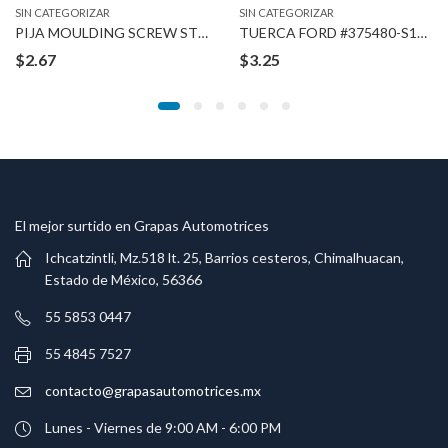
SIN CATEGORIZAR
SIN CATEGORIZAR
PIJA MOULDING SCREW STUDS
TUERCA FORD #375480-S100 1/8″ STUD
$
2.67
$
3.25
El mejor surtido en Grapas Automotrices
Ichcatzintli, Mz.518 lt. 25, Barrios cesteros, Chimalhuacan,
Estado de México, 56366
55 5853 0447
55 4845 7527
contacto@grapasautomotrices.mx
Lunes - Viernes de 9:00 AM - 6:00 PM