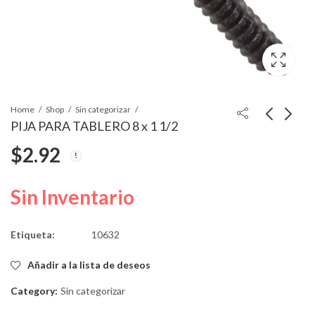
Home
Shop
Sin categorizar
PIJA PARA TABLERO 8 x 1 1/2
$
2.92
PIJA DE TABLERO 10
GRAPA TIPO PUSH
x 1 1/4
23mmSL 18mmHD
7mmInto
$
3.25
$
3.71
Sin Inventario
Etiqueta:
10632
Añadir a la lista de deseos
Category:
Sin categorizar