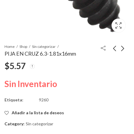
Home
Shop
Sin categorizar
PIJA EN CRUZ 6.3-1.81x16mm
$
5.57
TORNILLO
TORNILLOC/RONDANA
C/RONDANA HEX 4.2-
EN CRUZ 8x3/4
1.41x20mm
$
4.06
$
3.71
Sin Inventario
Etiqueta:
9260
Añadir a la lista de deseos
Category:
Sin categorizar