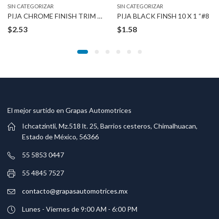
SIN CATEGORIZAR
SIN CATEGORIZAR
PIJA CHROME FINISH TRIM SCREWS
PIJA BLACK FINSH 10 X 1 “#8
$
2.53
$
1.58
El mejor surtido en Grapas Automotrices
Ichcatzintli, Mz.518 lt. 25, Barrios cesteros, Chimalhuacan,
Estado de México, 56366
55 5853 0447
55 4845 7527
contacto@grapasautomotrices.mx
Lunes - Viernes de 9:00 AM - 6:00 PM