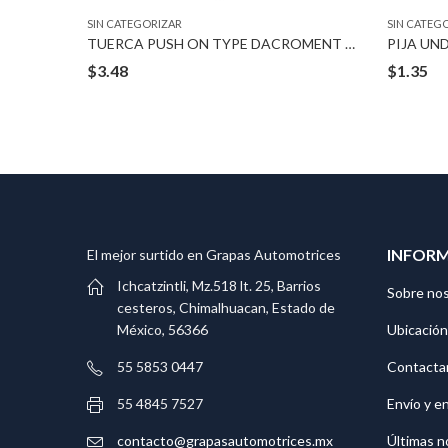
SIN CATEGORIZAR
SIN CATEG
 STUD
TUERCA PUSH ON TYPE DACROMENT 8-1.25 MM
PIJA UN
$
3.48
$
1.35
INFOR
El mejor surtido en Grapas Automotrices
Ichcatzintli, Mz.518 lt. 25, Barrios
Sobre no
cesteros, Chimalhuacan, Estado de
Ubicación
México, 56366
Contacta
55 5853 0447
Envío y e
55 4845 7527
Últimas n
contacto@grapasautomotrices.mx