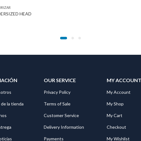
ORIZAR
DERSIZED HEAD
MACIÓN
OUR SERVICE
MY ACCOUN
sotros
Privacy Policy
My Account
 de la tienda
Terms of Sale
My Shop
nos
Customer Service
My Cart
ntrega
Delivery Information
Checkout
oticias
Payments
My Wishlist