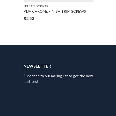
SIN CATEGORIZAR
SIN CATEG
PIJA CHROME FINISH TRIM SCREWS
PIJA BR
$
2.53
$
1.58
T
NEWSLETTER
Subscribe to our mailing list to get the new
updates!