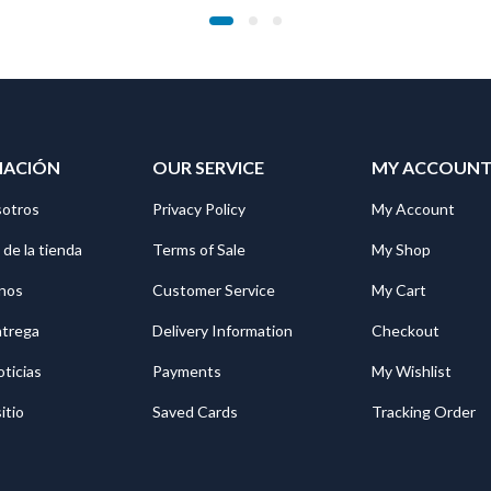
MACIÓN
OUR SERVICE
MY ACCOUN
sotros
Privacy Policy
My Account
 de la tienda
Terms of Sale
My Shop
nos
Customer Service
My Cart
ntrega
Delivery Information
Checkout
oticias
Payments
My Wishlist
itio
Saved Cards
Tracking Order