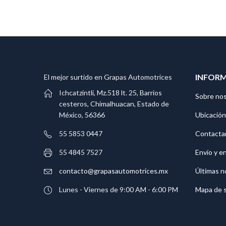
INFOR
El mejor surtido en Grapas Automotrices
Ichcatzintli, Mz.518 lt. 25, Barrios
Sobre no
cesteros, Chimalhuacan, Estado de
Ubicación
México, 56366
Contacta
55 5853 0447
Envío y e
55 4845 7527
Últimas n
contacto@grapasautomotrices.mx
Mapa de s
Lunes - Viernes de 9:00 AM - 6:00 PM