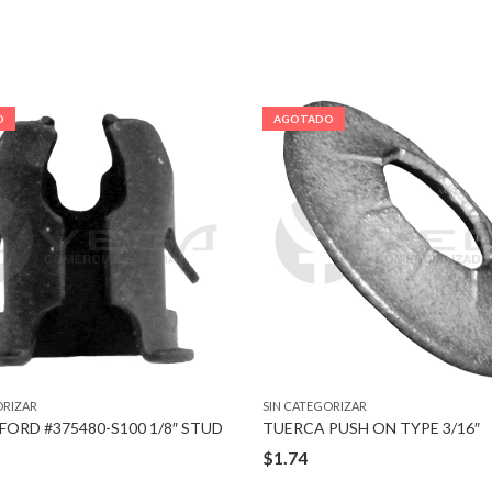
O
AGOTADO
ORIZAR
SIN CATEGORIZAR
FORD #375480-S100 1/8″ STUD
TUERCA PUSH ON TYPE 3/16″
$
1.74