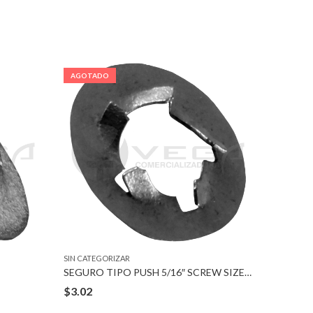
AGOTADO
AGOTA
SIN CATEGORIZAR
SIN CATEG
SEGURO TIPO PUSH 5/16″ SCREW SIZE 5/8″ OUTSIDE
PIJA M
$
3.02
$
2.67