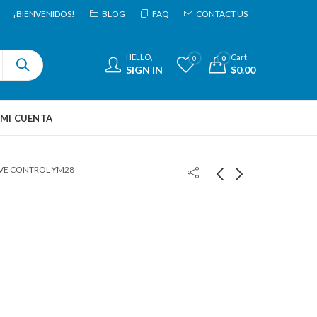
¡BIENVENIDOS!
BLOG
FAQ
CONTACT US
HELLO,
Cart
0
0
SIGN IN
$
0.00
MI CUENTA
VE CONTROL YM28
LLAVE CONTROL
CONTROL MEG CHIP
HU46 2B
$
973.26
$
1,033.47