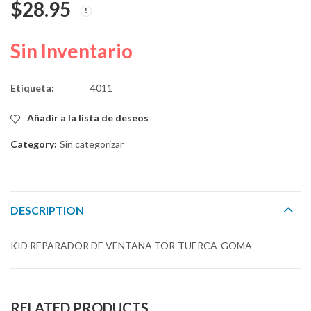
$
28.95
6-32x3/4"
16mmHD 11mmSL# 12
$
0.84
$
3.02
Sin Inventario
Etiqueta:
4011
Añadir a la lista de deseos
Category:
Sin categorizar
DESCRIPTION
KID REPARADOR DE VENTANA TOR-TUERCA-GOMA
RELATED PRODUCTS