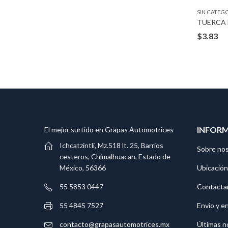
SIN CATEG
TUERCA PUSH ON TYPE BLACK 1/2″ BOLT
$
3.83
INFOR
El mejor surtido en Grapas Automotrices
Ichcatzintli, Mz.518 lt. 25, Barrios
Sobre no
cesteros, Chimalhuacan, Estado de
Ubicación
México, 56366
Contacta
55 5853 0447
Envío y e
55 4845 7527
Últimas n
contacto@grapasautomotrices.mx