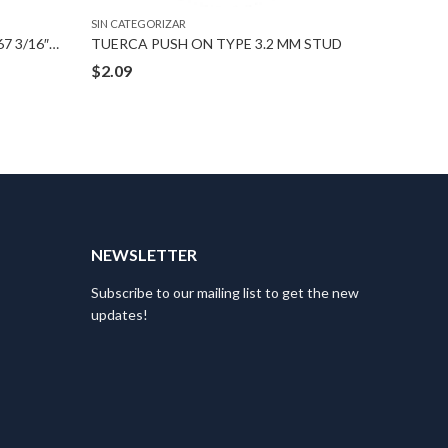
SIN CATEGORIZAR
SIN CATEG
TUERCA RENAULT#8934-201-767 3/16″ STUD
TUERCA PUSH ON TYPE 3.2 MM STUD
PIJA CH
$
2.09
$
2.53
T
NEWSLETTER
Subscribe to our mailing list to get the new
updates!