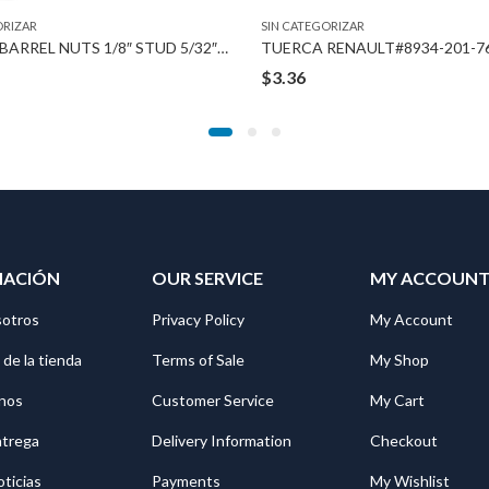
ORIZAR
SIN CATEGORIZAR
TUERCA BARREL NUTS 1/8″ STUD 5/32″ HOLE
$
3.36
MACIÓN
OUR SERVICE
MY ACCOUN
sotros
Privacy Policy
My Account
 de la tienda
Terms of Sale
My Shop
nos
Customer Service
My Cart
ntrega
Delivery Information
Checkout
oticias
Payments
My Wishlist