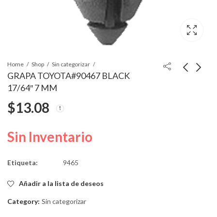
Home
Shop
Sin categorizar
GRAPA TOYOTA#90467 BLACK
17/64″ 7 MM
GRAPA
GRAPA T-PUSH
$
13.08
NISSAN#80999-
17mmHD 13.50mmSL
05N07 BLACK 17/64"
8mmInto
$
10.58
$
4.41
7
Sin Inventario
Etiqueta:
9465
Añadir a la lista de deseos
Category:
Sin categorizar