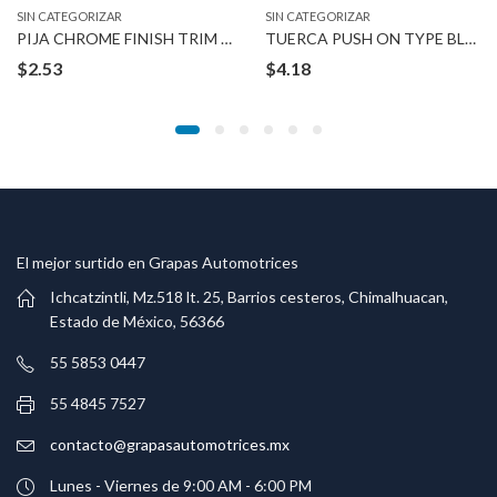
SIN CATEGORIZAR
SIN CATEGORIZAR
PIJA CHROME FINISH TRIM SCREWS
TUERCA PUSH ON TYPE BLACK 14-2.00 MM
$
2.53
$
4.18
El mejor surtido en Grapas Automotrices
Ichcatzintli, Mz.518 lt. 25, Barrios cesteros, Chimalhuacan,
Estado de México, 56366
55 5853 0447
55 4845 7527
contacto@grapasautomotrices.mx
Lunes - Viernes de 9:00 AM - 6:00 PM