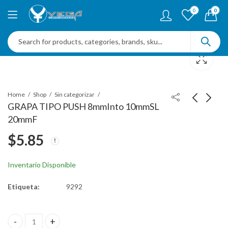
0
0
Home
Shop
Sin categorizar
GRAPA TIPO PUSH 8mmInto 10mmSL
20mmF
GRAPA TOLVA Y
GRAPA TIPO PUSH
$
5.85
FACIA NISSAN 5/16"
HD 20mmHD 11mmSL
8mm
8mmInto
$
11.97
$
4.87
Inventario Disponible
Etiqueta:
9292
GRAPA TIPO PUSH 8mmInto 10mmSL 20mmF quantity