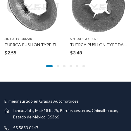
SIN CATEGORIZAR
SIN CATEGORIZAR
TUERCA PUSH ON TYPE ZINC 1/4″
TUERCA PUSH ON TYPE DACROMENT 8-1.25 MM
$
2.55
$
3.48
El mejor surtido en Grapas Automotrices
Ichcatzintli, Mz.518 lt. 25, Barrios cesteros, Chimalhuacan,
Estado de México, 56366
55 5853 0447