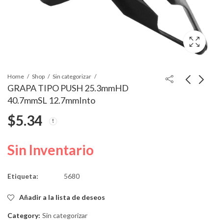
Home
Shop
Sin categorizar
GRAPA TIPO PUSH 25.3mmHD
40.7mmSL 12.7mmInto
GRAPA G,M#5973823
GRAPA TIPO PUSH
$
5.34
FASCIA BLUE 1/2"
12.7mm HS
12.7
$
9.47
$
12.25
Sin Inventario
Etiqueta:
5680
Añadir a la lista de deseos
Category:
Sin categorizar