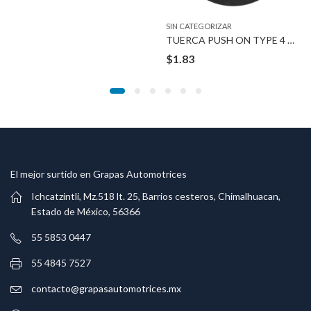
SIN CATEGORIZAR
TUERCA PUSH ON TYPE 4 MM STUD
$
1.83
El mejor surtido en Grapas Automotrices
Ichcatzintli, Mz.518 lt. 25, Barrios cesteros, Chimalhuacan,
Estado de México, 56366
55 5853 0447
55 4845 7527
contacto@grapasautomotrices.mx