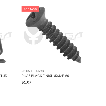
AGOTADO
AGOTA
SIN CATEGORIZAR
SIN CATEG
 STUD
PIJAS BLACK FINISH 8X3/4″ #6
SEGURO 
$
1.07
$
2.09