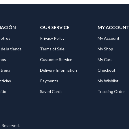
MACIÓN
OUR SERVICE
MY ACCOUN
sotros
Privacy Policy
My Account
 de la tienda
Terms of Sale
My Shop
nos
Customer Service
My Cart
ntrega
Delivery Information
Checkout
oticias
Payments
My Wishlist
itio
Saved Cards
Tracking Order
s Reserved.