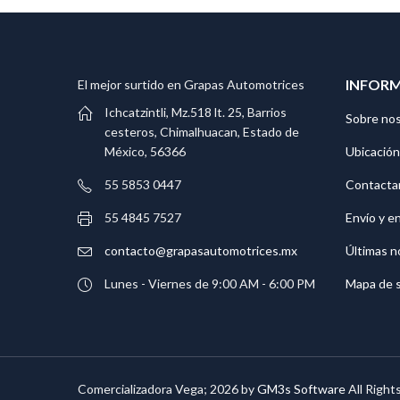
INFOR
El mejor surtido en Grapas Automotrices
Ichcatzintli, Mz.518 lt. 25, Barrios
Sobre no
cesteros, Chimalhuacan, Estado de
Ubicación
México, 56366
Contacta
55 5853 0447
Envío y e
55 4845 7527
Últimas n
contacto@grapasautomotrices.mx
Mapa de s
Lunes - Viernes de 9:00 AM - 6:00 PM
Comercializadora Vega; 2026 by
GM3s Software
All Right