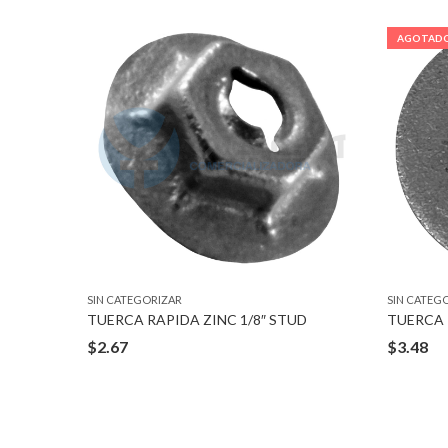
AGOTAD
SIN CATEGORIZAR
SIN CATEG
TUERCA RAPIDA ZINC 1/8″ STUD
TUERCA BARREL NUTS 1/8″ STUD 3/16″HOLE B
$
2.67
$
3.48