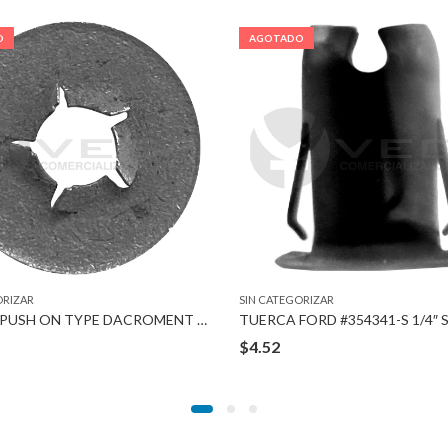
O
AGOTADO
ORIZAR
SIN CATEGORIZAR
TUERCA PUSH ON TYPE DACROMENT 8-1.25 MM
TUERCA FORD #354341-S 1/4″
$
4.52