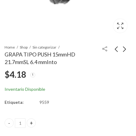
Home
Shop
Sin categorizar
GRAPA TIPO PUSH 15mmHD
21.7mmSL 6.4 mmInto
GRAPA TIPO PUSH
GRAPA TIPO PUSH
$
4.18
1/4" 6.4 mm 17mmHD
17.5mmHD 21mmSL
14mmSL
6.5mmInto
$
4.18
$
4.18
Inventario Disponible
Etiqueta:
9559
GRAPA TIPO PUSH 15mmHD 21.7mmSL 6.4 mmInto quantity