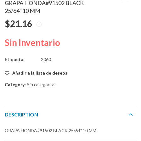
GRAPA HONDA#91502 BLACK
25/64″ 10 MM
GRAPA HONDA
GRAPA TIPO PUSH
$
21.16
BLACK 25/64" 10 MM
TORNILLO 28mmSL
20mmHD 10mmInto
$
5.80
$
5.34
Sin Inventario
Etiqueta:
2060
Añadir a la lista de deseos
Category:
Sin categorizar
DESCRIPTION
GRAPA HONDA#91502 BLACK 25/64″ 10 MM