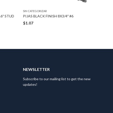
SIN CATEGORIZAR
SIN CATEG
16″ STUD
PIJAS BLACK FINISH 8X3/4″ #6
$
1.07
$
4.18
T
NEWSLETTER
Subscribe to our mailing list to get the new
updates!