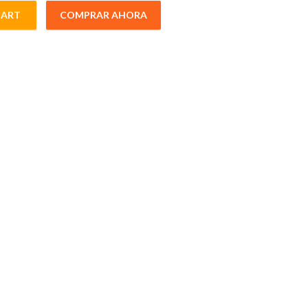
CART
COMPRAR AHORA
8mmSL 12.1mmInto quantity