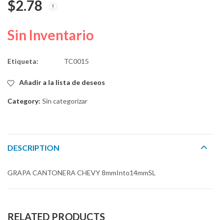
$
2.78
IZQ. POLO 94-02
VENTANA 5mmInto
HS 7.8mmSL
$
58.00
$
3.06
5mmx15mmHS
Sin Inventario
Etiqueta:
TC0015
Añadir a la lista de deseos
Category:
Sin categorizar
DESCRIPTION
GRAPA CANTONERA CHEVY 8mmInto14mmSL
RELATED PRODUCTS