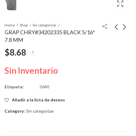
Home
Shop
Sin categorizar
GRAP CHRY#34202335 BLACK 5/16″
7.8 MM
RETENEDOR
RETENEDOR
$
8.68
25.7mmHD 46.8mmSL
16.65mmSL
7.6x6.6mmInto
15.87mmHD
$
6.73
$
5.10
7.8mmInto
Sin Inventario
Etiqueta:
5640
Añadir a la lista de deseos
Category:
Sin categorizar