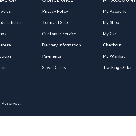
sotros
Privacy Policy
My Account
 de la tienda
Terms of Sale
My Shop
nos
Customer Service
My Cart
ntrega
Delivery Information
Checkout
oticias
Payments
My Wishlist
itio
Saved Cards
Tracking Order
s Reserved.