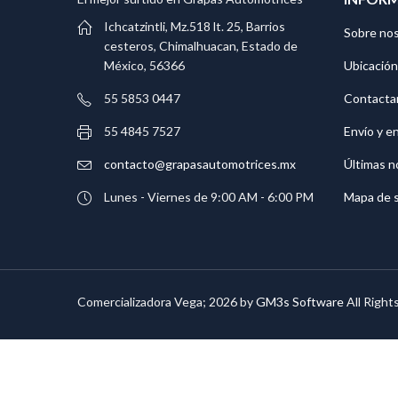
Ichcatzintli, Mz.518 lt. 25, Barrios
Sobre no
cesteros, Chimalhuacan, Estado de
Ubicación
México, 56366
Contacta
55 5853 0447
Envío y e
55 4845 7527
Últimas n
contacto@grapasautomotrices.mx
Mapa de s
Lunes - Viernes de 9:00 AM - 6:00 PM
Comercializadora Vega; 2026 by
GM3s Software
All Right