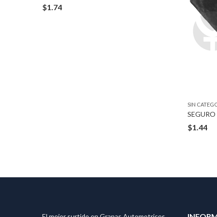
$
1.74
SIN CATEG
4″
SEGURO 1
$
1.44
INFOR
El mejor surtido en Grapas Automotrices