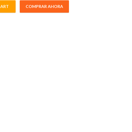
CART
COMPRAR AHORA
SL8mmInto quantity