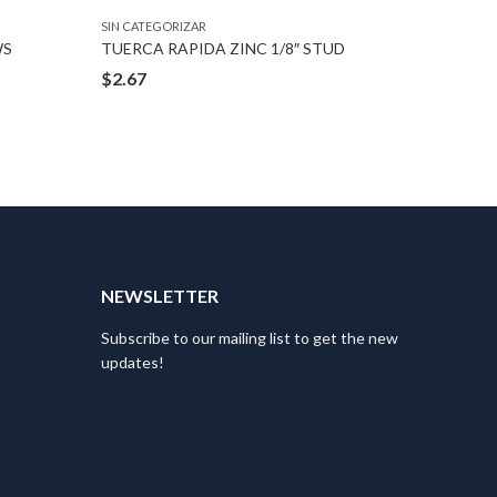
SIN CATEGORIZAR
SIN CATEG
WS
TUERCA RAPIDA ZINC 1/8″ STUD
PIJAS B
$
2.67
$
1.07
T
NEWSLETTER
Subscribe to our mailing list to get the new
updates!