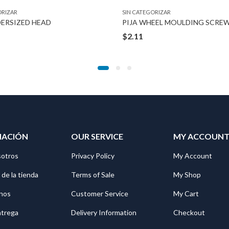
ORIZAR
SIN CATEGORIZAR
DERSIZED HEAD
PIJA WHEEL MOULDING SCRE
$
2.11
MACIÓN
OUR SERVICE
MY ACCOUN
sotros
Privacy Policy
My Account
 de la tienda
Terms of Sale
My Shop
nos
Customer Service
My Cart
ntrega
Delivery Information
Checkout