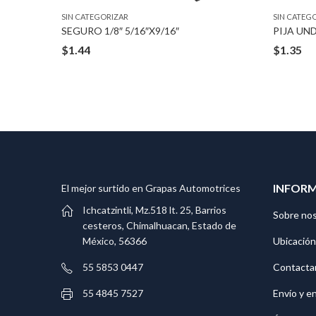
SIN CATEGORIZAR
SIN CATEG
TUERCA BARREL NUTS 1/8″ STUD 5/32″ HOLE
SEGURO 1/8″ 5/16″X9/16″
PIJA UN
$
1.44
$
1.35
INFOR
El mejor surtido en Grapas Automotrices
Ichcatzintli, Mz.518 lt. 25, Barrios
Sobre no
cesteros, Chimalhuacan, Estado de
Ubicación
México, 56366
Contacta
55 5853 0447
Envío y e
55 4845 7527