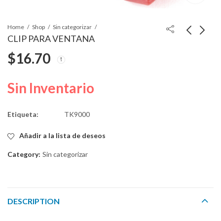
Home
Shop
Sin categorizar
CLIP PARA VENTANA
$
16.70
BASE PARA
CLIP DE MOLDURA
ELEVADOR DE
2002-2007
VENTANA L-R
$
92.80
$
8.35
Sin Inventario
Etiqueta:
TK9000
Añadir a la lista de deseos
Category:
Sin categorizar
DESCRIPTION