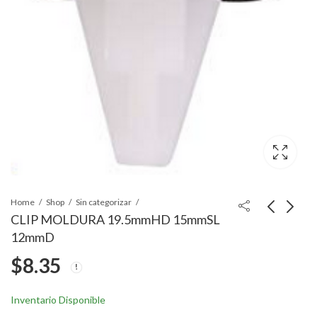
Home
Shop
Sin categorizar
CLIP MOLDURA 19.5mmHD 15mmSL
12mmD
CLIP METALICO #8
CLIP 22x26mmSL
$
8.35
4.20mmSS 6x16mmHS
11.5X15.5HS
7mmOH
$
10.44
$
5.57
Inventario Disponible