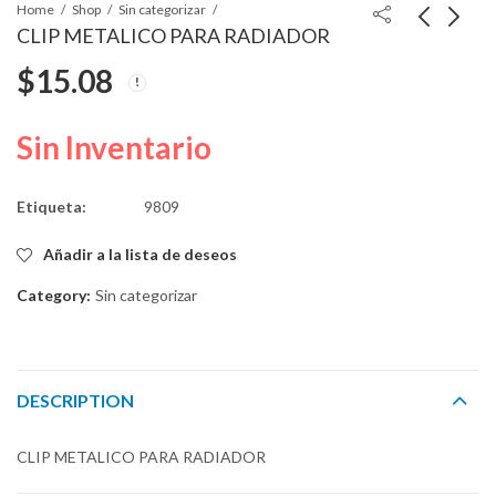
Home
Shop
Sin categorizar
CLIP METALICO PARA RADIADOR
$
15.08
TUERCA
RETENEDOR 21mmSL
REMACHABLE 5.8mm
17mmHD 6.5mmInto
$
16.24
$
3.83
Sin Inventario
Etiqueta:
9809
Añadir a la lista de deseos
Category:
Sin categorizar
DESCRIPTION
CLIP METALICO PARA RADIADOR