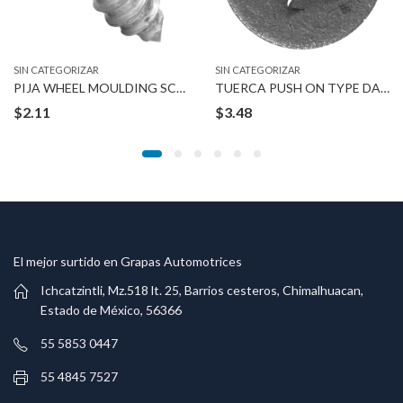
SIN CATEGORIZAR
SIN CATEGORIZAR
PIJA WHEEL MOULDING SCREWS
TUERCA PUSH ON TYPE DACROMENT 8-1.25 MM
$
2.11
$
3.48
El mejor surtido en Grapas Automotrices
Ichcatzintli, Mz.518 lt. 25, Barrios cesteros, Chimalhuacan,
Estado de México, 56366
55 5853 0447
55 4845 7527