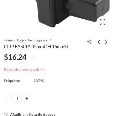
Home
Shop
Sin categorizar
CLIP FASCIA 35mmOH 16mmSL
$
16.24
CLIP 17.8mm
CLIP DE MOLDURA
14.6mmSL 19mmSD
11mmHS 9/16" SL
9/16Xx3/16"THD
$
4.45
$
7.28
Date prisa, sólo quedan 4.
Etiqueta:
20790
CLIP FASCIA 35mmOH 16mmSL quantity
Añadir a la lista de deseos