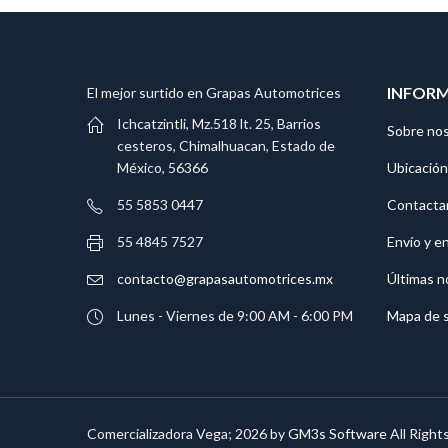
INFOR
El mejor surtido en Grapas Automotrices
Ichcatzintli, Mz.518 lt. 25, Barrios
Sobre no
cesteros, Chimalhuacan, Estado de
Ubicación
México, 56366
Contacta
55 5853 0447
Envío y e
55 4845 7527
Últimas n
contacto@grapasautomotrices.mx
Mapa de s
Lunes - Viernes de 9:00 AM - 6:00 PM
Comercializadora Vega; 2026 by
GM3s Software
All Right