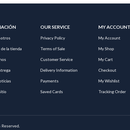
MACIÓN
OUR SERVICE
MY ACCOUN
sotros
Privacy Policy
My Account
 de la tienda
Terms of Sale
My Shop
nos
Customer Service
My Cart
ntrega
Delivery Information
Checkout
oticias
Payments
My Wishlist
itio
Saved Cards
Tracking Order
s Reserved.