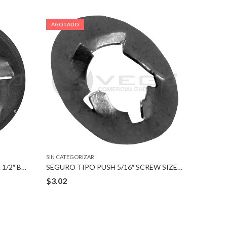
AGOTADO
AGOTA
SIN CATEGORIZAR
SIN CATEG
TUERCA PUSH ON TYPE BLACK 1/2″ BOLT
SEGURO TIPO PUSH 5/16″ SCREW SIZE 5/8″ OUTSIDE
TUERCA 
$
3.02
$
3.60