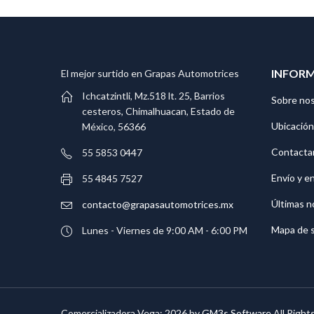
INFOR
El mejor surtido en Grapas Automotrices
Ichcatzintli, Mz.518 lt. 25, Barrios
Sobre no
cesteros, Chimalhuacan, Estado de
Ubicación
México, 56366
Contacta
55 5853 0447
Envío y e
55 4845 7527
Últimas n
contacto@grapasautomotrices.mx
Mapa de s
Lunes - Viernes de 9:00 AM - 6:00 PM
Comercializadora Vega; 2026 by
GM3s Software
All Right