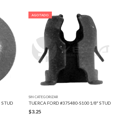
AGOTADO
AGOTA
SIN CATEGORIZAR
SIN CATEG
M STUD
TUERCA FORD #375480-S100 1/8″ STUD
PIJA W
$
3.25
$
2.11