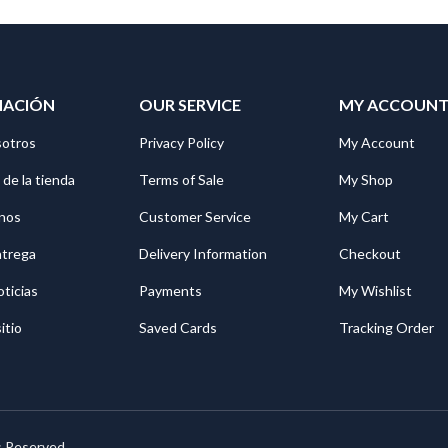
MACIÓN
OUR SERVICE
MY ACCOUN
sotros
Privacy Policy
My Account
 de la tienda
Terms of Sale
My Shop
nos
Customer Service
My Cart
ntrega
Delivery Information
Checkout
oticias
Payments
My Wishlist
itio
Saved Cards
Tracking Order
s Reserved.