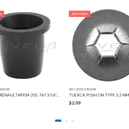
O
AGOTADO
ORIZAR
SIN CATEGORIZAR
TUERCA RENAULT#8934-201-767 3/16″ STUD
TUERCA PUSH ON TYPE 3.2 M
$
2.09