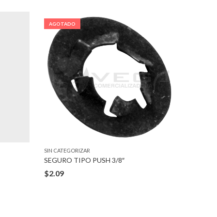
AGOTADO
AGOTA
SIN CATEGORIZAR
SIN CATEG
SEGURO TIPO PUSH 3/8″
$
2.09
$
3.48