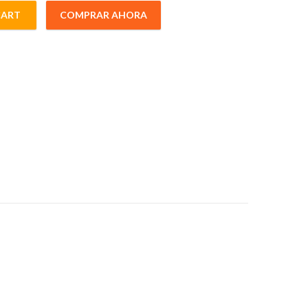
CART
COMPRAR AHORA
5mmInto quantity