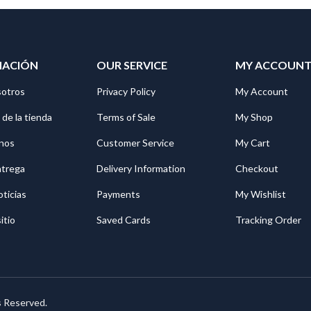
MACIÓN
OUR SERVICE
MY ACCOUN
sotros
Privacy Policy
My Account
 de la tienda
Terms of Sale
My Shop
nos
Customer Service
My Cart
ntrega
Delivery Information
Checkout
oticias
Payments
My Wishlist
itio
Saved Cards
Tracking Order
s Reserved.