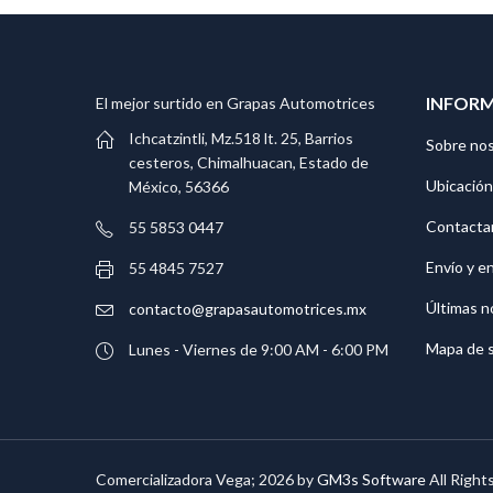
INFOR
El mejor surtido en Grapas Automotrices
Ichcatzintli, Mz.518 lt. 25, Barrios
Sobre no
cesteros, Chimalhuacan, Estado de
Ubicación
México, 56366
Contacta
55 5853 0447
Envío y e
55 4845 7527
Últimas n
contacto@grapasautomotrices.mx
Mapa de s
Lunes - Viernes de 9:00 AM - 6:00 PM
Comercializadora Vega; 2026 by
GM3s Software
All Right