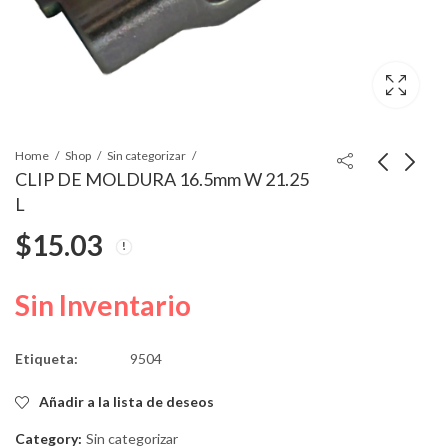
Home
Shop
Sin categorizar
CLIP DE MOLDURA 16.5mm W 21.25
L
GRAPA P
CLIP ENSAMBLE
$
15.03
FORD#C5ZZ-6543413
7mmSHS 3mmIDH
CLIPS REVEAL M
$
3.36
$
5.57
Sin Inventario
Etiqueta:
9504
Añadir a la lista de deseos
Category:
Sin categorizar