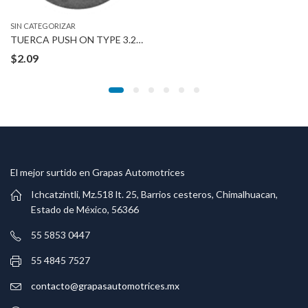
SIN CATEGORIZAR
TUERCA PUSH ON TYPE 3.2 MM STUD
$
2.09
El mejor surtido en Grapas Automotrices
Ichcatzintli, Mz.518 lt. 25, Barrios cesteros, Chimalhuacan,
Estado de México, 56366
55 5853 0447
55 4845 7527
contacto@grapasautomotrices.mx