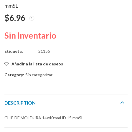
mmSL
CONTROL PARA
ESPADIN LLAVE N
$
6.96
ESPEJO
$
33.41
$
1,575.74
Sin Inventario
Etiqueta:
21155
Añadir a la lista de deseos
Category:
Sin categorizar
DESCRIPTION
CLIP DE MOLDURA 14x40mmHD 15 mmSL