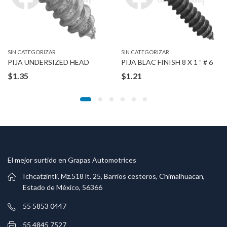
SIN CATEGORIZAR
SIN CATEGORIZAR
PIJA UNDERSIZED HEAD
PIJA BLAC FINISH 8 X 1 ” # 6
$
1.35
$
1.21
El mejor surtido en Grapas Automotrices
Ichcatzintli, Mz.518 lt. 25, Barrios cesteros, Chimalhuacan,
Estado de México, 56366
55 5853 0447
55 4845 7527