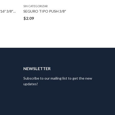
SIN CATEGORIZAR
SIN CATEG
TUERCA BLACK PHOSPHATE 3/16″ 3/8″X5/8″
SEGURO TIPO PUSH 3/8″
TUERCA 
$
2.09
$
4.52
T
NEWSLETTER
Subscribe to our mailing list to get the new
updates!