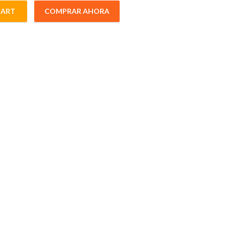
CART
COMPRAR AHORA
mmInto quantity