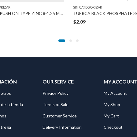
ORIZAR
SIN CATEGORIZAR
TUERCA PUSH ON TYPE ZINC 8-1.25 MM BOLT
$
2.09
MACIÓN
OUR SERVICE
MY ACCOUN
sotros
Privacy Policy
My Account
 de la tienda
Terms of Sale
My Shop
nos
Customer Service
My Cart
ntrega
Delivery Information
Checkout