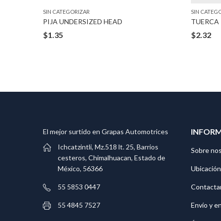
SIN CATEGORIZAR
SIN CATEG
PIJA UNDERSIZED HEAD
$
1.35
$
2.32
INFOR
El mejor surtido en Grapas Automotrices
Ichcatzintli, Mz.518 lt. 25, Barrios
Sobre no
cesteros, Chimalhuacan, Estado de
Ubicación
México, 56366
Contacta
55 5853 0447
Envío y e
55 4845 7527