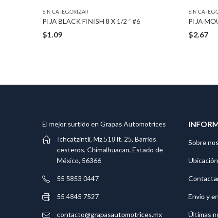
SIN CATEGORIZAR
SIN CATEG
TUERCA PUSH ON TYPE ZINC 8-1.25 MM BOLT
PIJA BLACK FINISH 8 X 1/2 ” #6
PIJA MO
$
1.09
$
2.67
INFOR
El mejor surtido en Grapas Automotrices
Ichcatzintli, Mz.518 lt. 25, Barrios
Sobre no
cesteros, Chimalhuacan, Estado de
Ubicación
México, 56366
Contacta
55 5853 0447
Envío y e
55 4845 7527
Últimas n
contacto@grapasautomotrices.mx