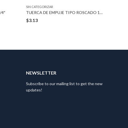
SIN CATEGORIZAR
SIN CATEG
/4″
TUERCA DE EMPUJE TIPO ROSCADO 12-1.75 MM
$
3.13
$
3.36
T
NEWSLETTER
Subscribe to our mailing list to get the new
updates!