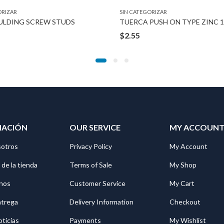
ORIZAR
SIN CATEGORIZAR
ULDING SCREW STUDS
TUERCA PUSH ON TYPE ZINC 1
$
2.55
MACIÓN
OUR SERVICE
MY ACCOUN
sotros
Privacy Policy
My Account
 de la tienda
Terms of Sale
My Shop
nos
Customer Service
My Cart
ntrega
Delivery Information
Checkout
oticias
Payments
My Wishlist