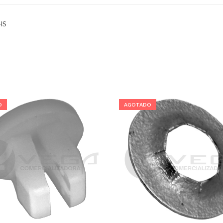
HS
O
AGOTADO