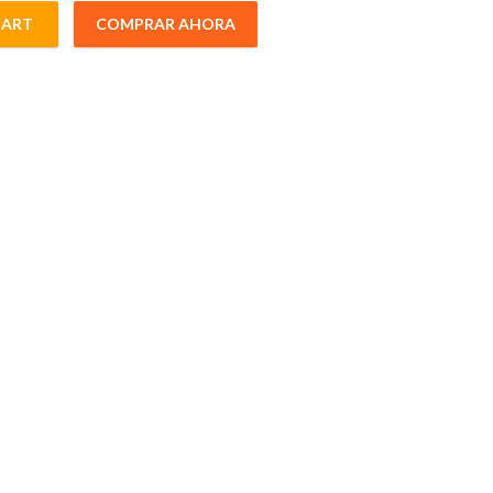
CART
COMPRAR AHORA
VERDE 5/32¨RS 15/64"HS quantity