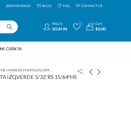
¡BIENVENIDOS!
BLOG
FAQ
CONTACT US
HELLO,
Cart
0
0
SIGN IN
$
0.00
MI CUENTA
CLIP DE CHAPA DE PUERTA IZQ.VERDE 5/32¨RS 15/64″HS
A IZQ.VERDE 5/32¨RS 15/64″HS
GRAPA PARA CHAPA
CLP DE PUERTA
12.5x19mmHD
ROJO DER. 5/32" RS
15/64" HS
$
6.03
$
4.18