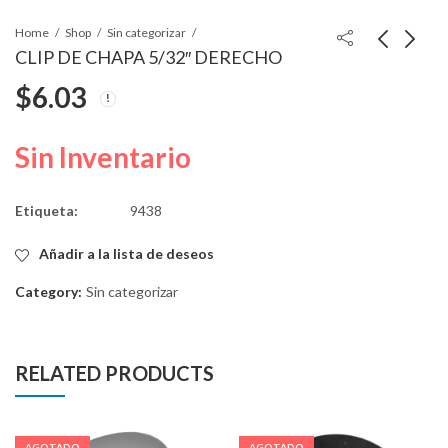
Home
Shop
Sin categorizar
CLIP DE CHAPA 5/32″ DERECHO
$
6.03
PIN PARA CINTURON
RETENEDOR
DE SEGURIDAD
14mmHD 16mmSL
7mmInto
$
4.64
$
5.57
Sin Inventario
Etiqueta:
9438
Añadir a la lista de deseos
Category:
Sin categorizar
RELATED PRODUCTS
AGOTADO
AGOTADO