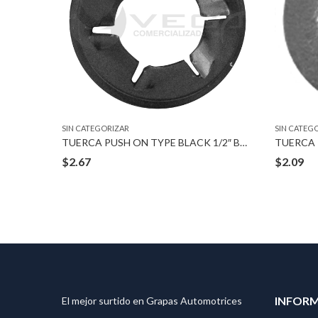
SIN CATEGORIZAR
SIN CATEG
STUD
TUERCA PUSH ON TYPE BLACK 1/2″ BOLT
TUERCA 
$
2.67
$
2.09
INFOR
El mejor surtido en Grapas Automotrices