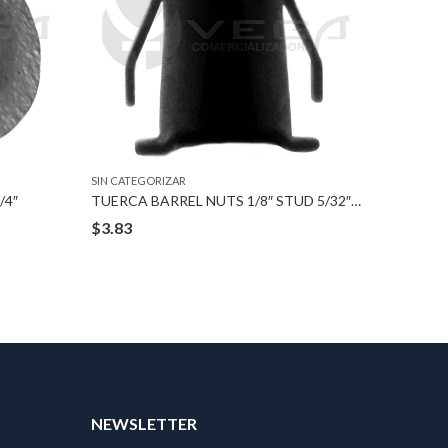
SIN CATEGORIZAR
SIN CATEG
/4″
TUERCA BARREL NUTS 1/8″ STUD 5/32″ HOLE
$
3.83
$
3.48
T
NEWSLETTER