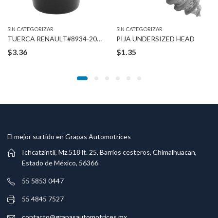
SIN CATEGORIZAR
SIN CATEGORIZAR
TUERCA RENAULT#8934-201-767 3/16″ STUD
PIJA UNDERSIZED HEAD
$
3.36
$
1.35
El mejor surtido en Grapas Automotrices
Ichcatzintli, Mz.518 lt. 25, Barrios cesteros, Chimalhuacan,
Estado de México, 56366
55 5853 0447
55 4845 7527
contacto@grapasautomotrices.mx