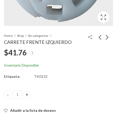
Home
Shop
Sin categorizar
CARRETE FRENTE IZQUIERDO
$
41.76
CONECCTOR T 3-
CLIP 10x10x20 mm
WAY
$
4.45
$
15.73
Inventario Disponible
Etiqueta:
TK0132
CARRETE FRENTE IZQUIERDO quantity
Añadir a la lista de deseos